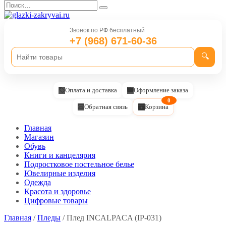
Перейти
Search
к
for:
содержанию
Звонок по РФ бесплатный
+7 (968) 671-60-36
🔍
Оплата и доставка
Оформление заказа
0
Обратная связь
Корзина
Главная
Магазин
Обувь
Книги и канцелярия
Подростковое постельное белье
Ювелирные изделия
Одежда
Красота и здоровье
Цифровые товары
Главная
/
Пледы
/ Плед INCALPACA (IP-031)