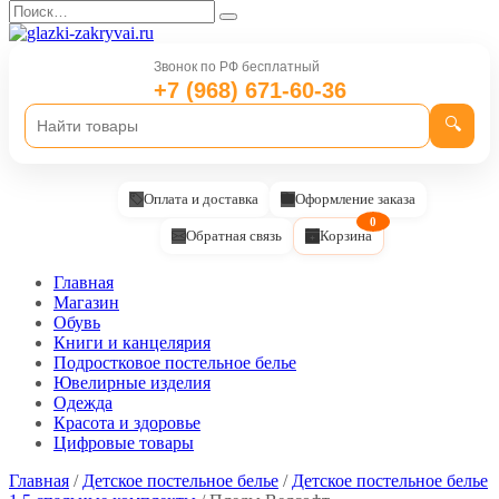
Перейти
Search
к
for:
содержанию
Звонок по РФ бесплатный
+7 (968) 671-60-36
🔍
Оплата и доставка
Оформление заказа
0
Обратная связь
Корзина
Главная
Магазин
Обувь
Книги и канцелярия
Подростковое постельное белье
Ювелирные изделия
Одежда
Красота и здоровье
Цифровые товары
Главная
/
Детское постельное белье
/
Детское постельное белье