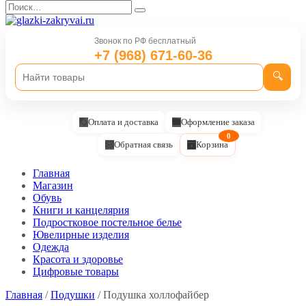
Перейти
Search
к
for:
содержанию
Звонок по РФ бесплатный
+7 (968) 671-60-36
🔍
Оплата и доставка
Оформление заказа
0
Обратная связь
Корзина
Главная
Магазин
Обувь
Книги и канцелярия
Подростковое постельное белье
Ювелирные изделия
Одежда
Красота и здоровье
Цифровые товары
Главная
/
Подушки
/ Подушка холлофайбер