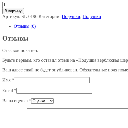
Количество
товара
В корзину
Подушка
Артикул:
SL-0196
Категории:
Подушки
,
Подушки
верблюжья
шерсть
Отзывы (0)
ЭКО
Отзывы
Отзывов пока нет.
Будьте первым, кто оставил отзыв на «Подушка верблюжья ше
Ваш адрес email не будет опубликован.
Обязательные поля пом
Имя
*
Email
*
Ваша оценка
*