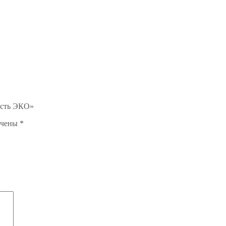
рсть ЭКО»
ечены
*