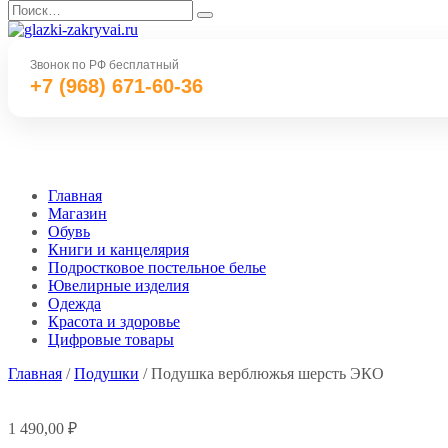
Перейти
Search
к
for:
содержанию
Звонок по РФ бесплатный
+7 (968) 671-60-36
Главная
Магазин
Обувь
Книги и канцелярия
Подростковое постельное белье
Ювелирные изделия
Одежда
Красота и здоровье
Цифровые товары
Главная
/
Подушки
/ Подушка верблюжья шерсть ЭКО
1 490,00
₽