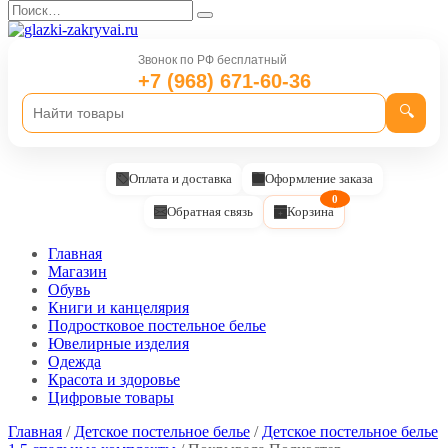
Перейти
Search
к
for:
содержанию
Звонок по РФ бесплатный
+7 (968) 671-60-36
🔍
Оплата и доставка
Оформление заказа
0
Обратная связь
Корзина
Главная
Магазин
Обувь
Книги и канцелярия
Подростковое постельное белье
Ювелирные изделия
Одежда
Красота и здоровье
Цифровые товары
Главная
/
Детское постельное белье
/
Детское постельное белье