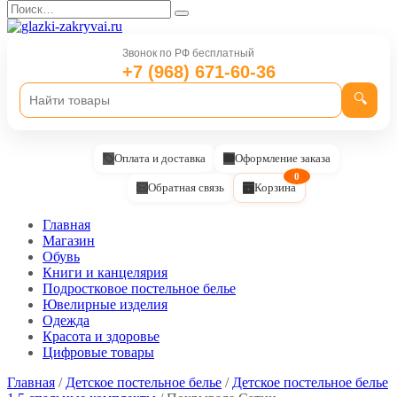
Перейти
Search
к
for:
содержанию
Звонок по РФ бесплатный
+7 (968) 671-60-36
🔍
Оплата и доставка
Оформление заказа
0
Обратная связь
Корзина
Главная
Магазин
Обувь
Книги и канцелярия
Подростковое постельное белье
Ювелирные изделия
Одежда
Красота и здоровье
Цифровые товары
Главная
/
Детское постельное белье
/
Детское постельное белье