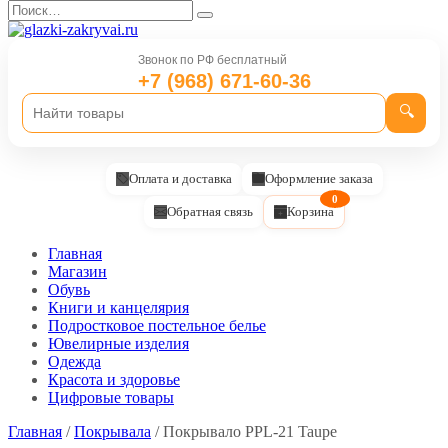
Перейти
Search
к
for:
содержанию
Звонок по РФ бесплатный
+7 (968) 671-60-36
🔍
Оплата и доставка
Оформление заказа
0
Обратная связь
Корзина
Главная
Магазин
Обувь
Книги и канцелярия
Подростковое постельное белье
Ювелирные изделия
Одежда
Красота и здоровье
Цифровые товары
Главная
/
Покрывала
/ Покрывало PPL-21 Taupe