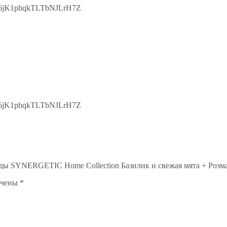
B6jK1phqkTLTbNJLrH7Z
B6jK1phqkTLTbNJLrH7Z
уды SYNERGETIC Home Collection Базилик и свежая мята + Розма
ечены
*