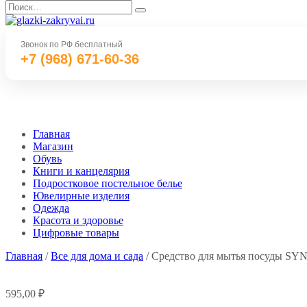
Перейти
Search
к
for:
содержанию
Звонок по РФ бесплатный
+7 (968) 671-60-36
Главная
Магазин
Обувь
Книги и канцелярия
Подростковое постельное белье
Ювелирные изделия
Одежда
Красота и здоровье
Цифровые товары
Главная
/
Все для дома и сада
/ Средство для мытья посуды SYN
595,00
₽