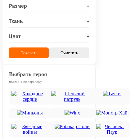
Размер
+
Ткань
+
Цвет
+
Показать
Очистить
Выбрать героя
нажмите на картинку