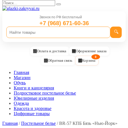
Перейти
Search
к
for:
содержанию
Звонок по РФ бесплатный
+7 (968) 671-60-36
🔍
Оплата и доставка
Оформление заказа
0
Обратная связь
Корзина
Главная
Магазин
Обувь
Книги и канцелярия
Подростковое постельное белье
Ювелирные изделия
Одежда
Красота и здоровье
Цифровые товары
Главная
/
Постельное белье
/ BR-57 КПБ Бязь «Нью-Йорк»