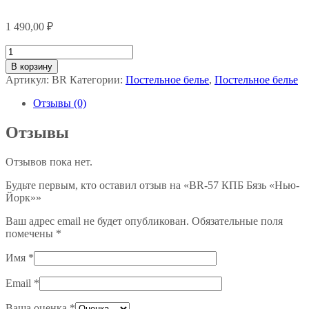
1 490,00
₽
Количество
товара
В корзину
BR-
Артикул:
BR
Категории:
Постельное белье
,
Постельное белье
57
КПБ
Отзывы (0)
Бязь
"Нью-
Отзывы
Йорк"
Отзывов пока нет.
Будьте первым, кто оставил отзыв на «BR-57 КПБ Бязь «Нью-
Йорк»»
Ваш адрес email не будет опубликован.
Обязательные поля
помечены
*
Имя
*
Email
*
Ваша оценка
*