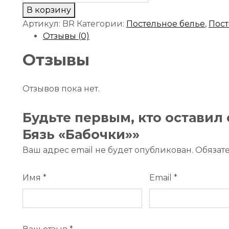
товара
В корзину
BR-
Артикул:
BR
Категории:
Постельное белье
,
Пост
60
Отзывы (0)
КПБ
Бязь
Отзывы
"Бабочки"
Отзывов пока нет.
Будьте первым, кто оставил 
Бязь «Бабочки»»
Ваш адрес email не будет опубликован.
Обязат
Имя
*
Email
*