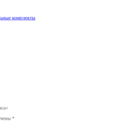
альные комплекты
aca»
ечены
*