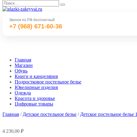
Перейти
Search
к
for:
содержанию
Звонок по РФ бесплатный
+7 (968) 671-60-36
Главная
Магазин
Обувь
Книги и канцелярия
Подростковое постельное белье
Ювелирные изделия
Одежда
Красота и здоровье
Цифровые товары
Главная
/
Детское постельное белье
/
Детское постельное белье 
4 230,00
₽