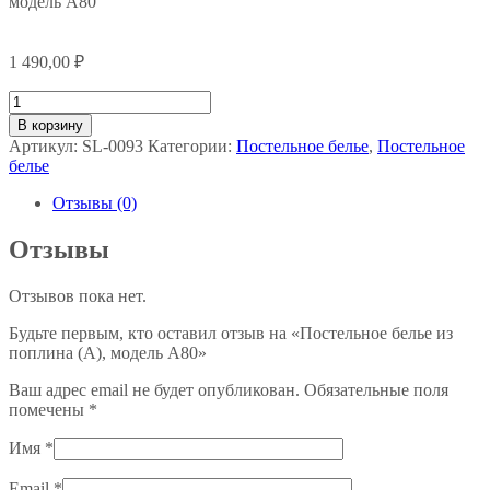
модель А80
1 490,00
₽
Количество
товара
В корзину
Постельное
Артикул:
SL-0093
Категории:
Постельное белье
,
Постельное
белье
белье
из
поплина
Отзывы (0)
(А),
модель
Отзывы
А80
Отзывов пока нет.
Будьте первым, кто оставил отзыв на «Постельное белье из
поплина (А), модель А80»
Ваш адрес email не будет опубликован.
Обязательные поля
помечены
*
Имя
*
Email
*