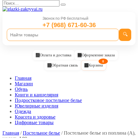
Перейти
Search
к
for:
содержанию
Звонок по РФ бесплатный
+7 (968) 671-60-36
🔍
Оплата и доставка
Оформление заказа
0
Обратная связь
Корзина
Главная
Магазин
Обувь
Книги и канцелярия
Подростковое постельное белье
Ювелирные изделия
Одежда
Красота и здоровье
Цифровые товары
Главная
/
Постельное белье
/ Постельное белье из поплина (А),